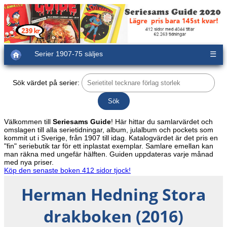
Serier 1907-75 säljes
☰
Sök värdet på serier:
Välkommen till
Seriesams Guide
! Här hittar du samlarvärdet och
omslagen till alla serietidningar, album, julalbum och pockets som
kommit ut i Sverige, från 1907 till idag. Katalogvärdet är det pris en
"fin" seriebutik tar för ett inplastat exemplar. Samlare emellan kan
man räkna med ungefär hälften. Guiden uppdateras varje månad
med nya priser.
Köp den senaste boken 412 sidor tjock!
Herman Hedning Stora
drakboken (2016)