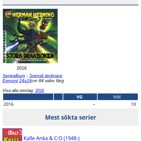
2016
Seriealbum
-
Svensk tecknare
Egmont
24x24
cm 84 sidor färg
Visa alla omslag:
2016
VG
NM
2016
-
10
Mest sökta serier
Kalle Anka & C:O (1948-)