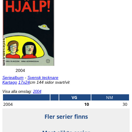
2004
Seriealbum
-
Svensk tecknare
Kartago
17x24
cm 144 sidor svart/vit
Visa alla omslag:
2004
VG
NM
2004
10
30
Fler serier finns