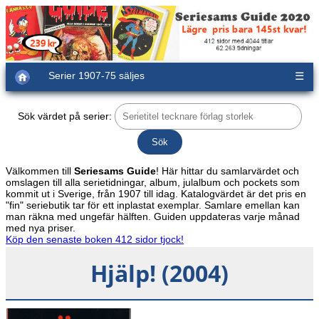
Serier 1907-75 säljes
☰
Sök värdet på serier:
Välkommen till
Seriesams Guide
! Här hittar du samlarvärdet och
omslagen till alla serietidningar, album, julalbum och pockets som
kommit ut i Sverige, från 1907 till idag. Katalogvärdet är det pris en
"fin" seriebutik tar för ett inplastat exemplar. Samlare emellan kan
man räkna med ungefär hälften. Guiden uppdateras varje månad
med nya priser.
Köp den senaste boken 412 sidor tjock!
Hjälp! (2004)