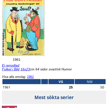
1961
Ej renodlad
Folket i Bild
16x23
cm 64 sidor svart/vit Humor
Visa alla omslag:
1961
VG
NM
1961
25
50
Mest sökta serier