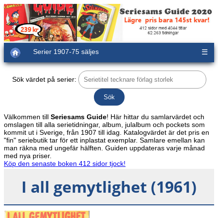
Serier 1907-75 säljes
☰
Sök värdet på serier:
Välkommen till
Seriesams Guide
! Här hittar du samlarvärdet och
omslagen till alla serietidningar, album, julalbum och pockets som
kommit ut i Sverige, från 1907 till idag. Katalogvärdet är det pris en
"fin" seriebutik tar för ett inplastat exemplar. Samlare emellan kan
man räkna med ungefär hälften. Guiden uppdateras varje månad
med nya priser.
Köp den senaste boken 412 sidor tjock!
I all gemytlighet (1961)