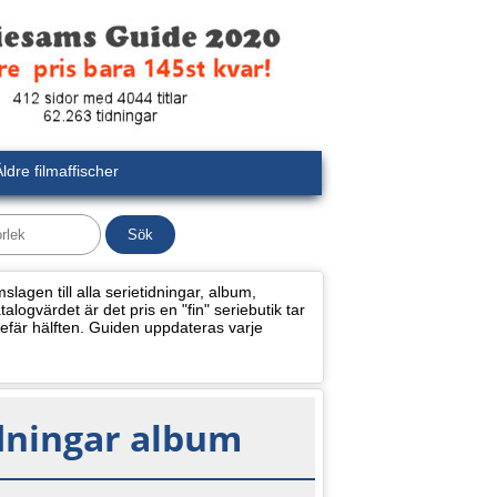
ldre filmaffischer
lagen till alla serietidningar, album,
alogvärdet är det pris en "fin" seriebutik tar
efär hälften. Guiden uppdateras varje
idningar album