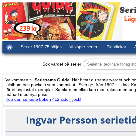
Serier 1907-75 säljes
Vi köper serier!
Plastfickor
Ä
Sök värdet på serier:
Välkommen till
Seriesams Guide
! Här hittar du samlarvärdet och oms
julalbum och pockets som kommit ut i Sverige, från 1907 till idag. Kat
för ett inplastat exemplar. Samlare emellan kan man räkna med ung
månad med nya priser.
Köp den senaste boken 412 sidor tjock!
Ingvar Persson seriet