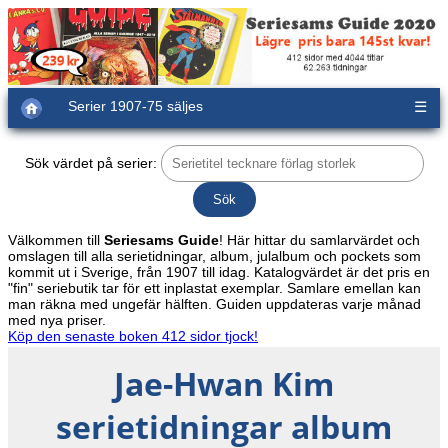
Serier 1907-75 säljes
☰
Sök värdet på serier:
Välkommen till
Seriesams Guide
! Här hittar du samlarvärdet och
omslagen till alla serietidningar, album, julalbum och pockets som
kommit ut i Sverige, från 1907 till idag. Katalogvärdet är det pris en
"fin" seriebutik tar för ett inplastat exemplar. Samlare emellan kan
man räkna med ungefär hälften. Guiden uppdateras varje månad
med nya priser.
Köp den senaste boken 412 sidor tjock!
Jae-Hwan Kim
serietidningar album