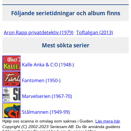
Följande serietidningar och album finns
Aron Rapp privatdetektiv (1979)
Toftaligan (2013)
Mest sökta serier
Kalle Anka & C:O (1948-)
Fantomen (1950-)
Marvelserien (1967-70)
Stålmannen (1949-99)
Hjälp oss scanna in omslag som saknas i Guiden.
Läs mera här
.
Copyright (C) 2002-2023 Seriesam AB. Du får använda guidens