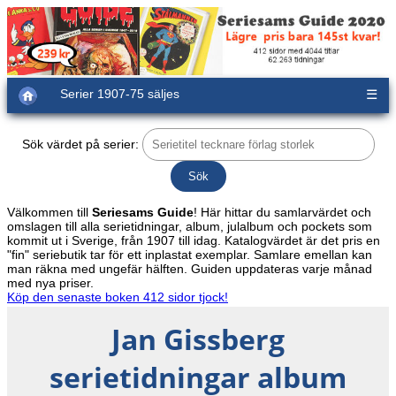
Serier 1907-75 säljes
☰
Sök värdet på serier:
Välkommen till
Seriesams Guide
! Här hittar du samlarvärdet och
omslagen till alla serietidningar, album, julalbum och pockets som
kommit ut i Sverige, från 1907 till idag. Katalogvärdet är det pris en
"fin" seriebutik tar för ett inplastat exemplar. Samlare emellan kan
man räkna med ungefär hälften. Guiden uppdateras varje månad
med nya priser.
Köp den senaste boken 412 sidor tjock!
Jan Gissberg
serietidningar album