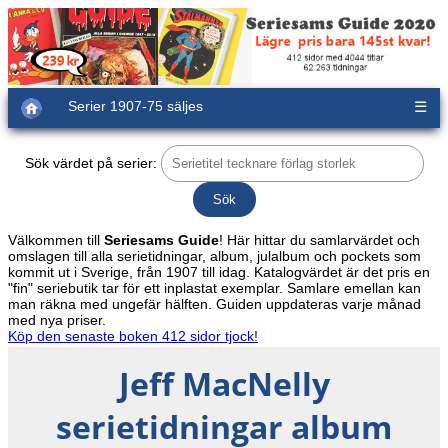
Serier 1907-75 säljes
☰
Sök värdet på serier:
Välkommen till
Seriesams Guide
! Här hittar du samlarvärdet och
omslagen till alla serietidningar, album, julalbum och pockets som
kommit ut i Sverige, från 1907 till idag. Katalogvärdet är det pris en
"fin" seriebutik tar för ett inplastat exemplar. Samlare emellan kan
man räkna med ungefär hälften. Guiden uppdateras varje månad
med nya priser.
Köp den senaste boken 412 sidor tjock!
Jeff MacNelly
serietidningar album