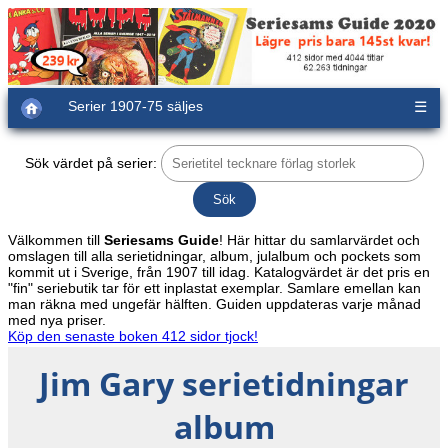
Serier 1907-75 säljes
☰
Sök värdet på serier:
Välkommen till
Seriesams Guide
! Här hittar du samlarvärdet och
omslagen till alla serietidningar, album, julalbum och pockets som
kommit ut i Sverige, från 1907 till idag. Katalogvärdet är det pris en
"fin" seriebutik tar för ett inplastat exemplar. Samlare emellan kan
man räkna med ungefär hälften. Guiden uppdateras varje månad
med nya priser.
Köp den senaste boken 412 sidor tjock!
Jim Gary serietidningar
album