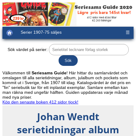
Serier 1907-75 säljes
☰
Sök värdet på serier:
Välkommen till
Seriesams Guide
! Här hittar du samlarvärdet och
omslagen till alla serietidningar, album, julalbum och pockets som
kommit ut i Sverige, från 1907 till idag. Katalogvärdet är det pris en
"fin" seriebutik tar för ett inplastat exemplar. Samlare emellan kan
man räkna med ungefär hälften. Guiden uppdateras varje månad
med nya priser.
Köp den senaste boken 412 sidor tjock!
Johan Wendt
serietidningar album