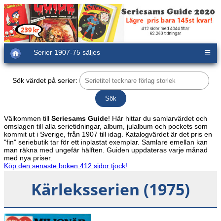
Serier 1907-75 säljes
☰
Sök värdet på serier:
Välkommen till
Seriesams Guide
! Här hittar du samlarvärdet och
omslagen till alla serietidningar, album, julalbum och pockets som
kommit ut i Sverige, från 1907 till idag. Katalogvärdet är det pris en
"fin" seriebutik tar för ett inplastat exemplar. Samlare emellan kan
man räkna med ungefär hälften. Guiden uppdateras varje månad
med nya priser.
Köp den senaste boken 412 sidor tjock!
Kärleksserien (1975)