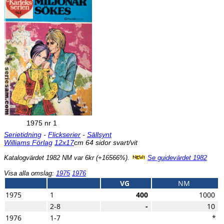
1975 nr 1
Serietidning
-
Flickserier
-
Sällsynt
Williams Förlag
12x17
cm 64 sidor svart/vit
Katalogvärdet 1982 NM var 6kr (+16566%).
Se guidevärdet 1982
Visa alla omslag:
1975
1976
VG
NM
1975
1
400
1000
2-8
-
10
1976
1-7
*