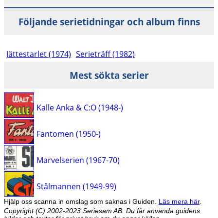
Följande serietidningar och album finns
Jättestarlet (1974)
Serieträff (1982)
Mest sökta serier
Kalle Anka & C:O (1948-)
Fantomen (1950-)
Marvelserien (1967-70)
Stålmannen (1949-99)
Hjälp oss scanna in omslag som saknas i Guiden.
Läs mera här
.
Copyright (C) 2002-2023 Seriesam AB. Du får använda guidens