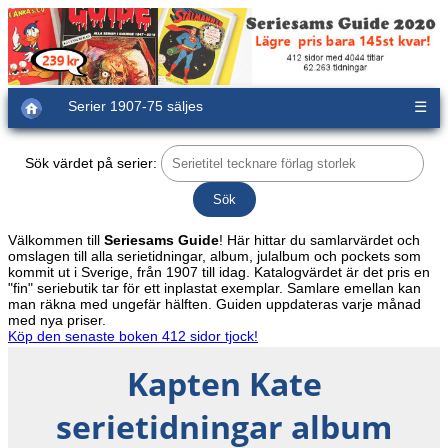
Serier 1907-75 säljes
☰
Sök värdet på serier:
Välkommen till
Seriesams Guide
! Här hittar du samlarvärdet och
omslagen till alla serietidningar, album, julalbum och pockets som
kommit ut i Sverige, från 1907 till idag. Katalogvärdet är det pris en
"fin" seriebutik tar för ett inplastat exemplar. Samlare emellan kan
man räkna med ungefär hälften. Guiden uppdateras varje månad
med nya priser.
Köp den senaste boken 412 sidor tjock!
Kapten Kate
serietidningar album