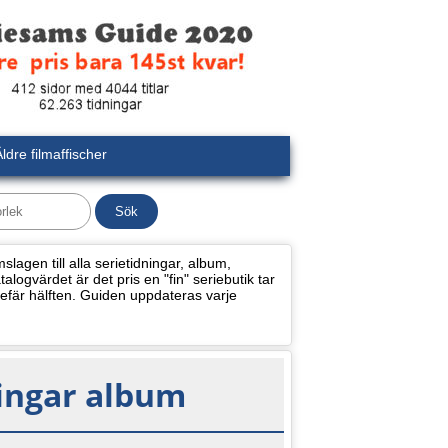
ldre filmaffischer
lagen till alla serietidningar, album,
alogvärdet är det pris en "fin" seriebutik tar
efär hälften. Guiden uppdateras varje
ningar album