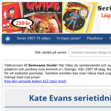
Serier 1907-75 säljes
Vi köper serier!
Plastfickor
Ä
Sök värdet på serier:
Välkommen till
Seriesams Guide
! Här hittar du samlarvärdet och oms
julalbum och pockets som kommit ut i Sverige, från 1907 till idag. Kat
för ett inplastat exemplar. Samlare emellan kan man räkna med ung
månad med nya priser.
Köp den senaste boken 412 sidor tjock!
Kate Evans serietid