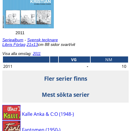
2011
Seriealbum
-
Svensk tecknare
Libris Förlag
21x13
cm 88 sidor svart/vit
Visa alla omslag:
2011
VG
NM
2011
-
10
Fler serier finns
Mest sökta serier
Kalle Anka & C:O (1948-)
Fantomen (1950-)