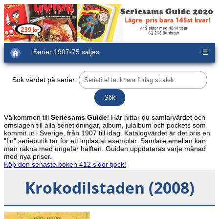
Serier 1907-75 säljes
☰
Sök värdet på serier:
Välkommen till
Seriesams Guide
! Här hittar du samlarvärdet och
omslagen till alla serietidningar, album, julalbum och pockets som
kommit ut i Sverige, från 1907 till idag. Katalogvärdet är det pris en
"fin" seriebutik tar för ett inplastat exemplar. Samlare emellan kan
man räkna med ungefär hälften. Guiden uppdateras varje månad
med nya priser.
Köp den senaste boken 412 sidor tjock!
Krokodilstaden (2008)