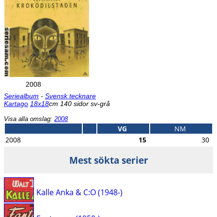
2008
Seriealbum
-
Svensk tecknare
Kartago
18x18
cm 140 sidor sv-grå
Visa alla omslag:
2008
VG
NM
2008
15
30
Mest sökta serier
Kalle Anka & C:O (1948-)