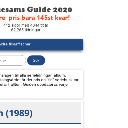
ldre filmaffischer
lagen till alla serietidningar, album,
alogvärdet är det pris en "fin" seriebutik tar
efär hälften. Guiden uppdateras varje
n (1989)