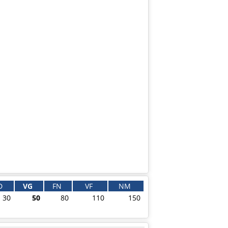
D
VG
FN
VF
NM
30
50
80
110
150