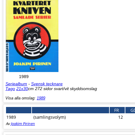
1989
Seriealbum
-
Svensk tecknare
Tago
21x30
cm 272 sidor svart/vit skyddsomslag
Visa alla omslag:
1989
FR
G
1989
(samlingsvolym)
12
Av
Joakim Pirinen