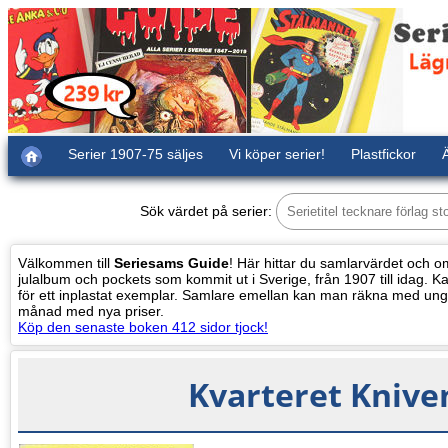
Serier 1907-75 säljes
Vi köper serier!
Plastfickor
Ä
Sök värdet på serier:
Välkommen till
Seriesams Guide
! Här hittar du samlarvärdet och oms
julalbum och pockets som kommit ut i Sverige, från 1907 till idag. Kat
för ett inplastat exemplar. Samlare emellan kan man räkna med ung
månad med nya priser.
Köp den senaste boken 412 sidor tjock!
Kvarteret Knive