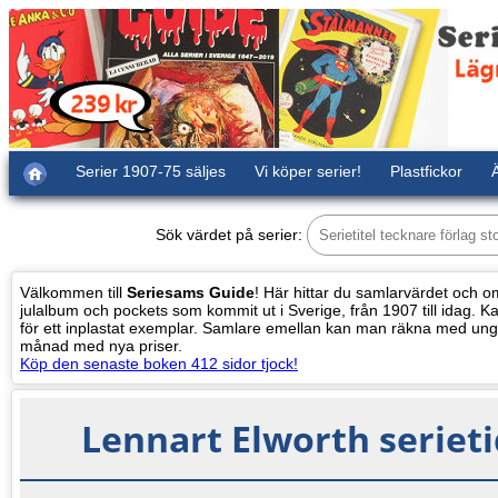
Serier 1907-75 säljes
Vi köper serier!
Plastfickor
Ä
Sök värdet på serier:
Välkommen till
Seriesams Guide
! Här hittar du samlarvärdet och oms
julalbum och pockets som kommit ut i Sverige, från 1907 till idag. Kat
för ett inplastat exemplar. Samlare emellan kan man räkna med ung
månad med nya priser.
Köp den senaste boken 412 sidor tjock!
Lennart Elworth seriet