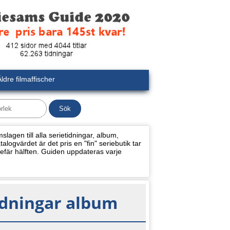
ldre filmaffischer
lagen till alla serietidningar, album,
alogvärdet är det pris en "fin" seriebutik tar
efär hälften. Guiden uppdateras varje
idningar album