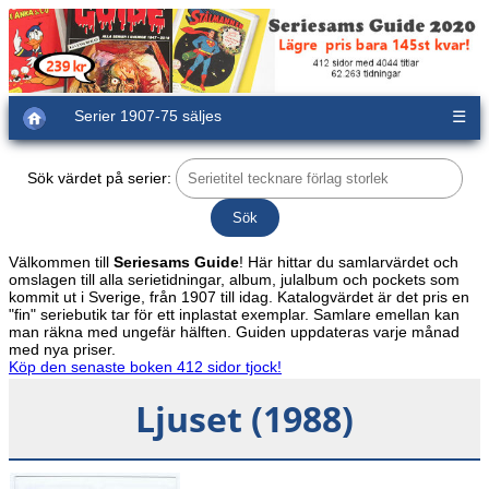
Serier 1907-75 säljes
☰
Sök värdet på serier:
Välkommen till
Seriesams Guide
! Här hittar du samlarvärdet och
omslagen till alla serietidningar, album, julalbum och pockets som
kommit ut i Sverige, från 1907 till idag. Katalogvärdet är det pris en
"fin" seriebutik tar för ett inplastat exemplar. Samlare emellan kan
man räkna med ungefär hälften. Guiden uppdateras varje månad
med nya priser.
Köp den senaste boken 412 sidor tjock!
Ljuset (1988)