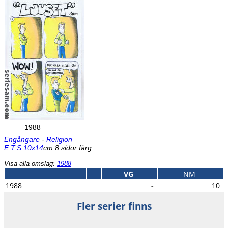
1988
Engångare
-
Religion
E.T.S
10x14
cm 8 sidor färg
Visa alla omslag:
1988
VG
NM
1988
-
10
Fler serier finns