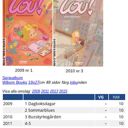
2009 nr 1
2010 nr 3
Seriealbum
Wibom Books
19x27
cm 48 sidor färg
inbu
nden
Visa alla omslag:
2009
2011
2013
2015
VG
NM
2009
1 Dagboksdagar
-
10
2 Sommarblues
-
10
2010
3 Busskyrkogården
-
10
2011
4-5
-
10