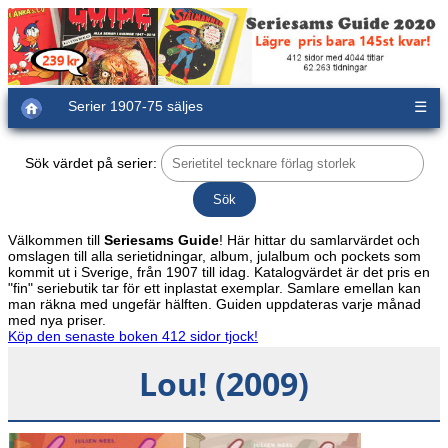
Serier 1907-75 säljes
☰
Sök värdet på serier:
Välkommen till
Seriesams Guide
! Här hittar du samlarvärdet och
omslagen till alla serietidningar, album, julalbum och pockets som
kommit ut i Sverige, från 1907 till idag. Katalogvärdet är det pris en
"fin" seriebutik tar för ett inplastat exemplar. Samlare emellan kan
man räkna med ungefär hälften. Guiden uppdateras varje månad
med nya priser.
Köp den senaste boken 412 sidor tjock!
Lou! (2009)