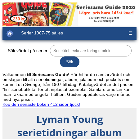
Serier 1907-75 säljes
☰
Sök värdet på serier:
Välkommen till
Seriesams Guide
! Här hittar du samlarvärdet och
omslagen till alla serietidningar, album, julalbum och pockets som
kommit ut i Sverige, från 1907 till idag. Katalogvärdet är det pris en
"fin" seriebutik tar för ett inplastat exemplar. Samlare emellan kan
man räkna med ungefär hälften. Guiden uppdateras varje månad
med nya priser.
Köp den senaste boken 412 sidor tjock!
Lyman Young
serietidningar album