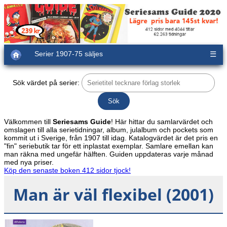
Serier 1907-75 säljes
☰
Sök värdet på serier:
Välkommen till
Seriesams Guide
! Här hittar du samlarvärdet och
omslagen till alla serietidningar, album, julalbum och pockets som
kommit ut i Sverige, från 1907 till idag. Katalogvärdet är det pris en
"fin" seriebutik tar för ett inplastat exemplar. Samlare emellan kan
man räkna med ungefär hälften. Guiden uppdateras varje månad
med nya priser.
Köp den senaste boken 412 sidor tjock!
Man är väl flexibel (2001)