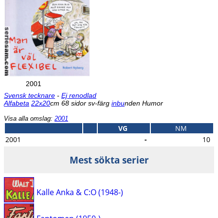
2001
Svensk tecknare
-
Ej renodlad
Alfabeta
22x20
cm 68 sidor sv-färg
inbu
nden Humor
Visa alla omslag:
2001
VG
NM
2001
-
10
Mest sökta serier
Kalle Anka & C:O (1948-)