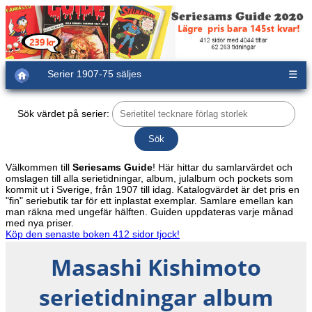
Serier 1907-75 säljes
☰
Sök värdet på serier:
Välkommen till
Seriesams Guide
! Här hittar du samlarvärdet och
omslagen till alla serietidningar, album, julalbum och pockets som
kommit ut i Sverige, från 1907 till idag. Katalogvärdet är det pris en
"fin" seriebutik tar för ett inplastat exemplar. Samlare emellan kan
man räkna med ungefär hälften. Guiden uppdateras varje månad
med nya priser.
Köp den senaste boken 412 sidor tjock!
Masashi Kishimoto
serietidningar album