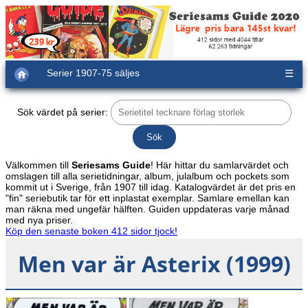
Serier 1907-75 säljes
☰
Sök värdet på serier:
Välkommen till
Seriesams Guide
! Här hittar du samlarvärdet och
omslagen till alla serietidningar, album, julalbum och pockets som
kommit ut i Sverige, från 1907 till idag. Katalogvärdet är det pris en
"fin" seriebutik tar för ett inplastat exemplar. Samlare emellan kan
man räkna med ungefär hälften. Guiden uppdateras varje månad
med nya priser.
Köp den senaste boken 412 sidor tjock!
Men var är Asterix (1999)