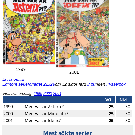
1999
2001
Ej renodlad
Egmont serieförlaget
22x29
cm 32 sidor färg
inbu
nden
Pysselbok
Visa alla omslag:
1999
2000
2001
VG
NM
1999
Men var är Asterix?
25
50
2000
Men var är Miraculix?
25
50
2001
Men var är Idefix?
25
50
Mest sökta serier