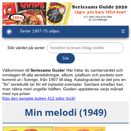
Serier 1907-75 säljes
☰
Sök värdet på serier:
Välkommen till
Seriesams Guide
! Här hittar du samlarvärdet och
omslagen till alla serietidningar, album, julalbum och pockets som
kommit ut i Sverige, från 1907 till idag. Katalogvärdet är det pris en
"fin" seriebutik tar för ett inplastat exemplar. Samlare emellan kan
man räkna med ungefär hälften. Guiden uppdateras varje månad
med nya priser.
Köp den senaste boken 412 sidor tjock!
Min melodi (1949)