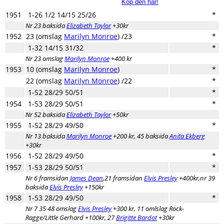
Köp den här!
1951
1-26 1/2 14/15 25/26
*
Nr 23 baksida
Elizabeth Taylor
+30kr
1952
23 (omslag
Marilyn Monroe
) /23
*
1-32 14/15 31/32
*
Nr 23 omslag
Marilyn Monroe
+400 kr
1953
10 (omslag
Marilyn Monroe
)
*
22 (omslag
Marilyn Monroe
) /22
*
1-52 28/29 50/51
*
1954
1-53 28/29 50/51
*
Nr 52 baksida
Elizabeth Taylor
+50kr
1955
1-52 28/29 49/50
*
Nr 13 baksida
Marilyn Monroe
+200 kr, 45 baksida
Anita Ekberg
+30kr
1956
1-52 28/29 49/50
*
1957
1-53 28/29 50/51
*
Nr 6 framsidan
James Dean
,21 framsidan
Elvis Presley
+400kr,nr 39
baksida
Elvis Presley
+150kr
1958
1-53 28/29 49/50
*
Nr 7 35 48 omslag
Elvis Presley
+300 kr, 11 omlslag Rock-
Ragge/Little Gerhard +100kr, 27
Brigitte Bardot
+30kr