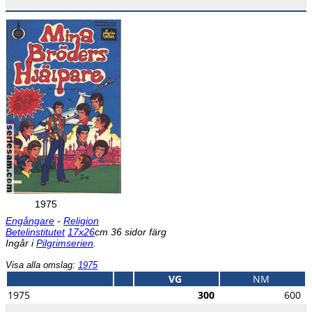
1975
Engångare
-
Religion
Betelinstitutet
17x26
cm 36 sidor färg
Ingår i
Pilgrimserien
.
Visa alla omslag:
1975
VG
NM
1975
300
600