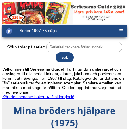
Serier 1907-75 säljes
☰
Sök värdet på serier:
Välkommen till
Seriesams Guide
! Här hittar du samlarvärdet och
omslagen till alla serietidningar, album, julalbum och pockets som
kommit ut i Sverige, från 1907 till idag. Katalogvärdet är det pris en
"fin" seriebutik tar för ett inplastat exemplar. Samlare emellan kan
man räkna med ungefär hälften. Guiden uppdateras varje månad
med nya priser.
Köp den senaste boken 412 sidor tjock!
Mina bröders hjälpare
(1975)