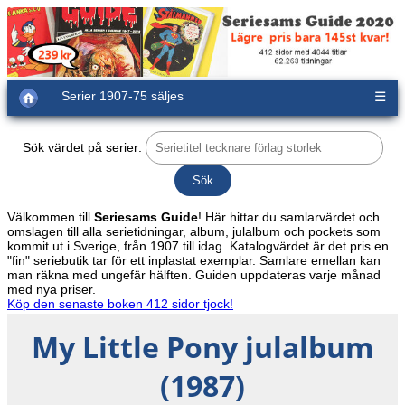
Serier 1907-75 säljes
☰
Sök värdet på serier:
Välkommen till
Seriesams Guide
! Här hittar du samlarvärdet och
omslagen till alla serietidningar, album, julalbum och pockets som
kommit ut i Sverige, från 1907 till idag. Katalogvärdet är det pris en
"fin" seriebutik tar för ett inplastat exemplar. Samlare emellan kan
man räkna med ungefär hälften. Guiden uppdateras varje månad
med nya priser.
Köp den senaste boken 412 sidor tjock!
My Little Pony julalbum
(1987)