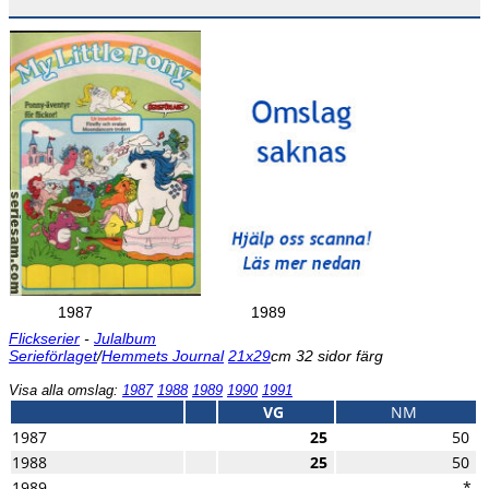
1987
1989
Flickserier
-
Julalbum
Serieförlaget
/
Hemmets Journal
21x29
cm 32 sidor färg
Visa alla omslag:
1987
1988
1989
1990
1991
VG
NM
1987
25
50
1988
25
50
1989
*