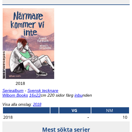
2018
Seriealbum
-
Svensk tecknare
Wibom Books
16x22
cm 220 sidor färg
inbu
nden
Visa alla omslag:
2018
VG
NM
2018
-
10
Mest sökta serier