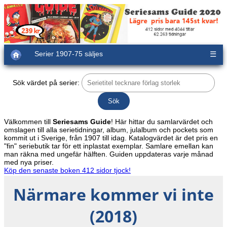
Serier 1907-75 säljes
☰
Sök värdet på serier:
Välkommen till
Seriesams Guide
! Här hittar du samlarvärdet och
omslagen till alla serietidningar, album, julalbum och pockets som
kommit ut i Sverige, från 1907 till idag. Katalogvärdet är det pris en
"fin" seriebutik tar för ett inplastat exemplar. Samlare emellan kan
man räkna med ungefär hälften. Guiden uppdateras varje månad
med nya priser.
Köp den senaste boken 412 sidor tjock!
Närmare kommer vi inte
(2018)