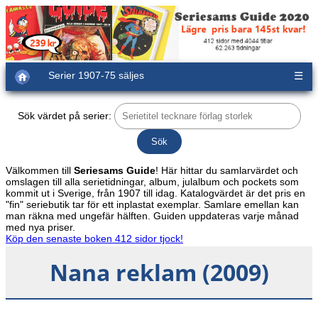
Serier 1907-75 säljes
☰
Sök värdet på serier:
Välkommen till
Seriesams Guide
! Här hittar du samlarvärdet och
omslagen till alla serietidningar, album, julalbum och pockets som
kommit ut i Sverige, från 1907 till idag. Katalogvärdet är det pris en
"fin" seriebutik tar för ett inplastat exemplar. Samlare emellan kan
man räkna med ungefär hälften. Guiden uppdateras varje månad
med nya priser.
Köp den senaste boken 412 sidor tjock!
Nana reklam (2009)