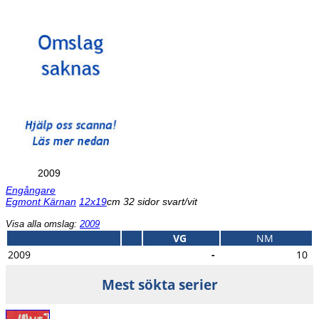
2009
Engångare
Egmont Kärnan
12x19
cm 32 sidor svart/vit
Visa alla omslag:
2009
VG
NM
2009
-
10
Mest sökta serier