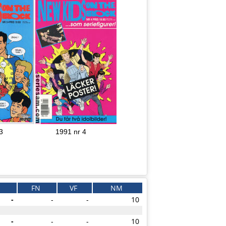
3
1991 nr 4
G
FN
VF
NM
-
-
-
10
-
-
-
10