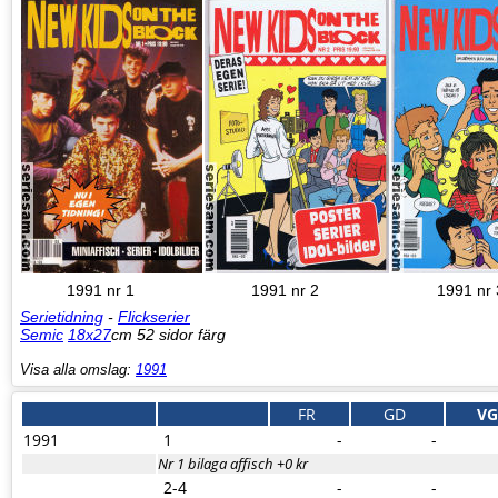
1991 nr 1
1991 nr 2
1991 nr 
Serietidning
-
Flickserier
Semic
18x27
cm 52 sidor färg
Visa alla omslag:
1991
FR
GD
V
1991
1
-
-
Nr 1 bilaga affisch +0 kr
2-4
-
-