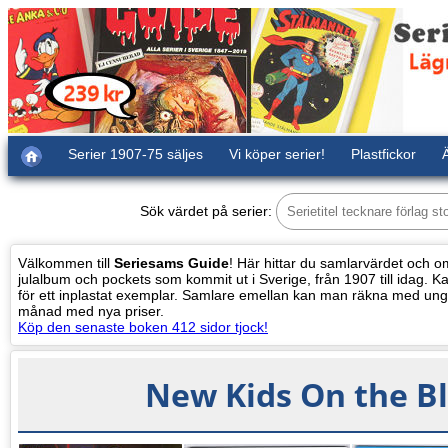
Serier 1907-75 säljes
Vi köper serier!
Plastfickor
Ä
Sök värdet på serier:
Välkommen till
Seriesams Guide
! Här hittar du samlarvärdet och oms
julalbum och pockets som kommit ut i Sverige, från 1907 till idag. Kat
för ett inplastat exemplar. Samlare emellan kan man räkna med ung
månad med nya priser.
Köp den senaste boken 412 sidor tjock!
New Kids On the Bl