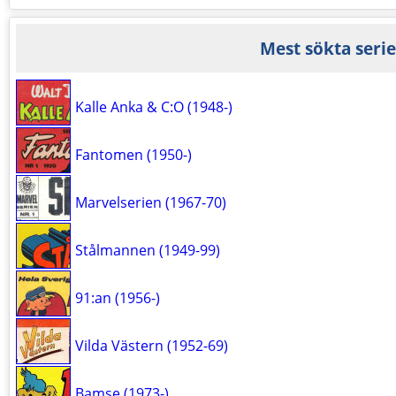
Mest sökta serie
Kalle Anka & C:O (1948-)
Fantomen (1950-)
Marvelserien (1967-70)
Stålmannen (1949-99)
91:an (1956-)
Vilda Västern (1952-69)
Bamse (1973-)