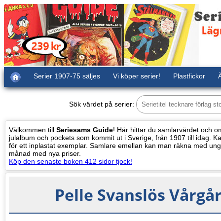
Serier 1907-75 säljes
Vi köper serier!
Plastfickor
Ä
Sök värdet på serier:
Välkommen till
Seriesams Guide
! Här hittar du samlarvärdet och oms
julalbum och pockets som kommit ut i Sverige, från 1907 till idag. Kat
för ett inplastat exemplar. Samlare emellan kan man räkna med ung
månad med nya priser.
Köp den senaste boken 412 sidor tjock!
Pelle Svanslös Vårgår