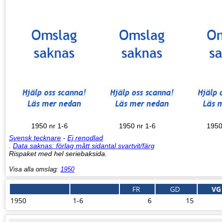
1950 nr 1-6
1950 nr 1-6
1950
Svensk tecknare
-
Ej renodlad
.
Data saknas: förlag mått sidantal svartvit/färg
Rispaket med hel seriebaksida.
Visa alla omslag:
1950
FR
GD
VG
1950
1-6
6
15