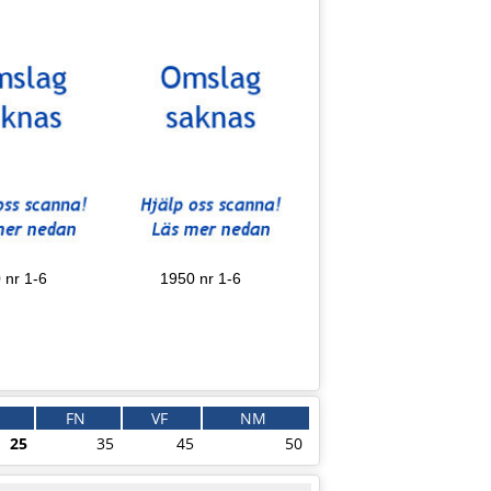
 nr 1-6
1950 nr 1-6
FN
VF
NM
25
35
45
50