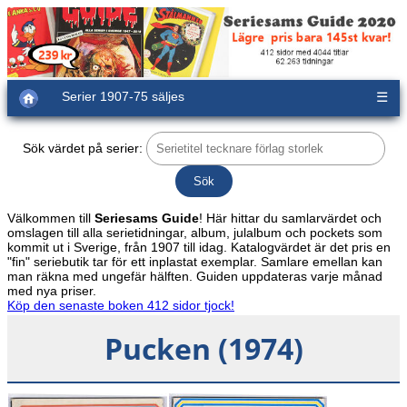
Serier 1907-75 säljes
☰
Sök värdet på serier:
Välkommen till
Seriesams Guide
! Här hittar du samlarvärdet och
omslagen till alla serietidningar, album, julalbum och pockets som
kommit ut i Sverige, från 1907 till idag. Katalogvärdet är det pris en
"fin" seriebutik tar för ett inplastat exemplar. Samlare emellan kan
man räkna med ungefär hälften. Guiden uppdateras varje månad
med nya priser.
Köp den senaste boken 412 sidor tjock!
Pucken (1974)