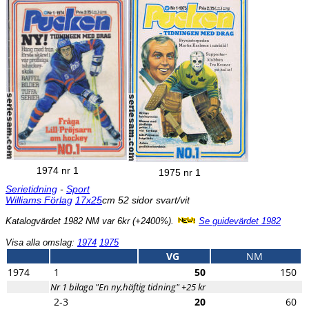
1974 nr 1
1975 nr 1
Serietidning
-
Sport
Williams Förlag
17x25
cm 52 sidor svart/vit
Katalogvärdet 1982 NM var 6kr (+2400%).
Se guidevärdet 1982
Visa alla omslag:
1974
1975
VG
NM
1974
1
50
150
Nr 1 bilaga "En ny,häftig tidning" +25 kr
2-3
20
60