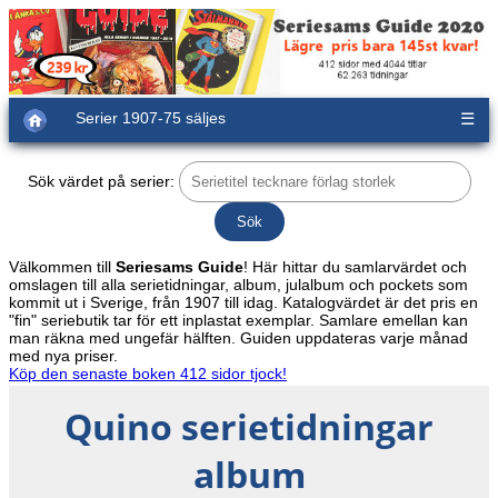
Serier 1907-75 säljes
☰
Sök värdet på serier:
Välkommen till
Seriesams Guide
! Här hittar du samlarvärdet och
omslagen till alla serietidningar, album, julalbum och pockets som
kommit ut i Sverige, från 1907 till idag. Katalogvärdet är det pris en
"fin" seriebutik tar för ett inplastat exemplar. Samlare emellan kan
man räkna med ungefär hälften. Guiden uppdateras varje månad
med nya priser.
Köp den senaste boken 412 sidor tjock!
Quino serietidningar
album