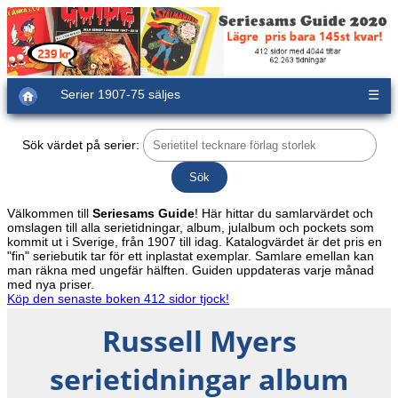
Serier 1907-75 säljes
☰
Sök värdet på serier:
Välkommen till
Seriesams Guide
! Här hittar du samlarvärdet och
omslagen till alla serietidningar, album, julalbum och pockets som
kommit ut i Sverige, från 1907 till idag. Katalogvärdet är det pris en
"fin" seriebutik tar för ett inplastat exemplar. Samlare emellan kan
man räkna med ungefär hälften. Guiden uppdateras varje månad
med nya priser.
Köp den senaste boken 412 sidor tjock!
Russell Myers
serietidningar album