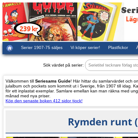
Serier 1907-75 säljes
Vi köper serier!
Plastfickor
Ä
Sök värdet på serier:
Välkommen till
Seriesams Guide
! Här hittar du samlarvärdet och oms
julalbum och pockets som kommit ut i Sverige, från 1907 till idag. Kat
för ett inplastat exemplar. Samlare emellan kan man räkna med ung
månad med nya priser.
Köp den senaste boken 412 sidor tjock!
Rymden runt (