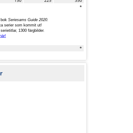
150
225
350
*
a bok
Seriesams Guide 2020.
ka serier som kommit ut!
erietitlar, 1300 färgbilder.
här!
*
r