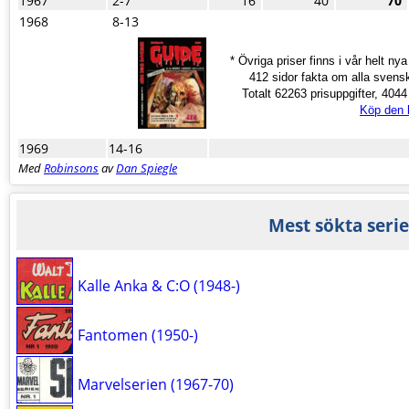
1967
2-7
16
40
70
1968
8-13
* Övriga priser finns i vår helt ny
412 sidor fakta om alla svens
Totalt 62263 prisuppgifter, 4044 s
Köp den 
1969
14-16
Med
Robinsons
av
Dan Spiegle
Mest sökta serie
Kalle Anka & C:O (1948-)
Fantomen (1950-)
Marvelserien (1967-70)