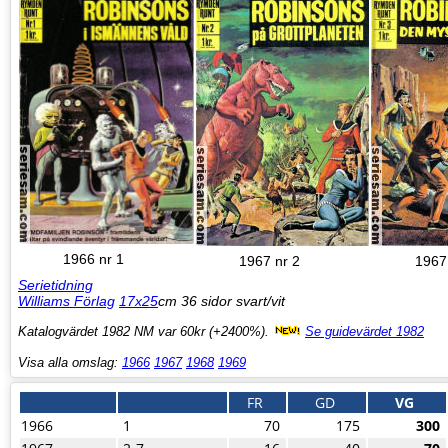
1966 nr 1
1967 nr 2
1967
Serietidning
Williams Förlag
17x25
cm 36 sidor svart/vit
Katalogvärdet 1982 NM var 60kr (+2400%).
Se guidevärdet 1982
Visa alla omslag:
1966
1967
1968
1969
FR
GD
VG
1966
1
70
175
300