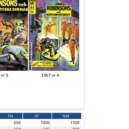
 nr 3
1967 nr 4
FN
VF
NM
650
1000
1500