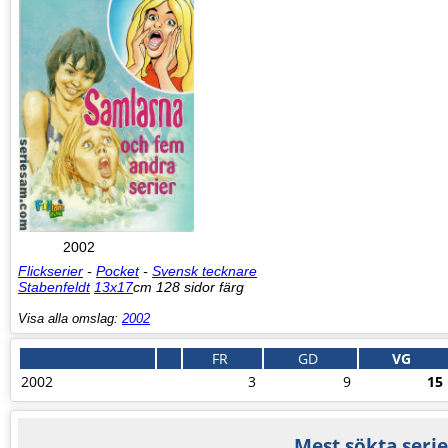
2002
Flickserier
-
Pocket
-
Svensk tecknare
Stabenfeldt
13x17
cm 128 sidor färg
Visa alla omslag:
2002
FR
GD
VG
2002
3
9
15
Mest sökta serie