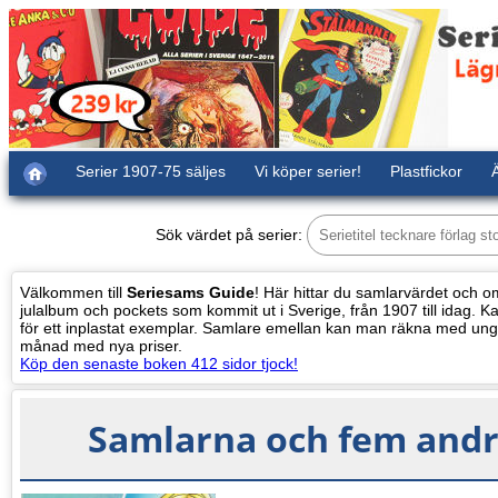
Serier 1907-75 säljes
Vi köper serier!
Plastfickor
Ä
Sök värdet på serier:
Välkommen till
Seriesams Guide
! Här hittar du samlarvärdet och oms
julalbum och pockets som kommit ut i Sverige, från 1907 till idag. Kat
för ett inplastat exemplar. Samlare emellan kan man räkna med ung
månad med nya priser.
Köp den senaste boken 412 sidor tjock!
Samlarna och fem andra