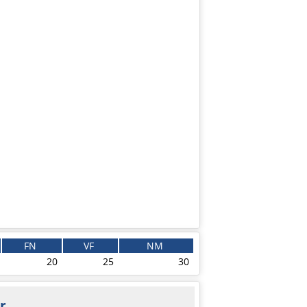
FN
VF
NM
20
25
30
r