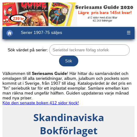
Serier 1907-75 säljes
☰
Sök värdet på serier:
Välkommen till
Seriesams Guide
! Här hittar du samlarvärdet och
omslagen till alla serietidningar, album, julalbum och pockets som
kommit ut i Sverige, från 1907 till idag. Katalogvärdet är det pris en
"fin" seriebutik tar för ett inplastat exemplar. Samlare emellan kan
man räkna med ungefär hälften. Guiden uppdateras varje månad
med nya priser.
Köp den senaste boken 412 sidor tjock!
Skandinaviska
Bokförlaget