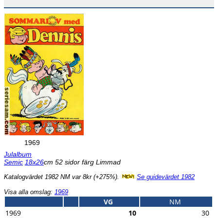
1969
Julalbum
Semic
18x26
cm 52 sidor färg Limmad
Katalogvärdet 1982 NM var 8kr (+275%).
Se guidevärdet 1982
Visa alla omslag:
1969
VG
NM
1969
10
30