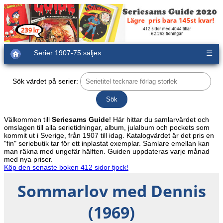
Serier 1907-75 säljes
☰
Sök värdet på serier:
Välkommen till
Seriesams Guide
! Här hittar du samlarvärdet och
omslagen till alla serietidningar, album, julalbum och pockets som
kommit ut i Sverige, från 1907 till idag. Katalogvärdet är det pris en
"fin" seriebutik tar för ett inplastat exemplar. Samlare emellan kan
man räkna med ungefär hälften. Guiden uppdateras varje månad
med nya priser.
Köp den senaste boken 412 sidor tjock!
Sommarlov med Dennis
(1969)