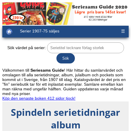
Serier 1907-75 säljes
☰
Sök värdet på serier:
Välkommen till
Seriesams Guide
! Här hittar du samlarvärdet och
omslagen till alla serietidningar, album, julalbum och pockets som
kommit ut i Sverige, från 1907 till idag. Katalogvärdet är det pris en
"fin" seriebutik tar för ett inplastat exemplar. Samlare emellan kan
man räkna med ungefär hälften. Guiden uppdateras varje månad
med nya priser.
Köp den senaste boken 412 sidor tjock!
Spindeln serietidningar
album