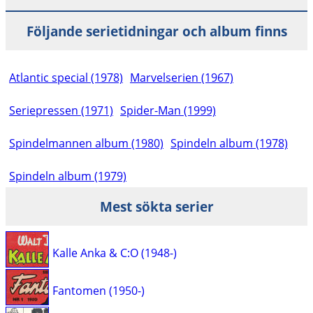
Följande serietidningar och album finns
Atlantic special (1978)
Marvelserien (1967)
Seriepressen (1971)
Spider-Man (1999)
Spindelmannen album (1980)
Spindeln album (1978)
Spindeln album (1979)
Mest sökta serier
Kalle Anka & C:O (1948-)
Fantomen (1950-)