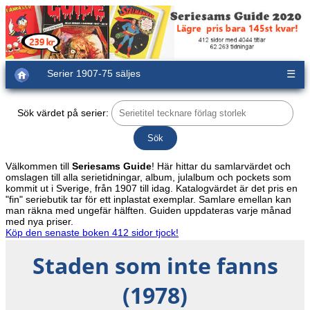
Serier 1907-75 säljes
☰
Sök värdet på serier:
Välkommen till
Seriesams Guide
! Här hittar du samlarvärdet och
omslagen till alla serietidningar, album, julalbum och pockets som
kommit ut i Sverige, från 1907 till idag. Katalogvärdet är det pris en
"fin" seriebutik tar för ett inplastat exemplar. Samlare emellan kan
man räkna med ungefär hälften. Guiden uppdateras varje månad
med nya priser.
Köp den senaste boken 412 sidor tjock!
Staden som inte fanns
(1978)