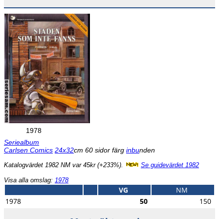
1978
Seriealbum
Carlsen Comics
24x32
cm 60 sidor färg
inbu
nden
Katalogvärdet 1982 NM var 45kr (+233%).
Se guidevärdet 1982
Visa alla omslag:
1978
VG
NM
1978
50
150