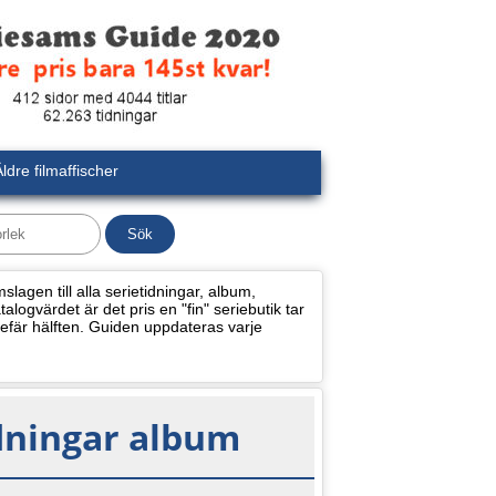
ldre filmaffischer
lagen till alla serietidningar, album,
alogvärdet är det pris en "fin" seriebutik tar
efär hälften. Guiden uppdateras varje
idningar album