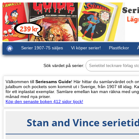
Serier 1907-75 säljes
Vi köper serier!
Plastfickor
Ä
Sök värdet på serier:
Välkommen till
Seriesams Guide
! Här hittar du samlarvärdet och oms
julalbum och pockets som kommit ut i Sverige, från 1907 till idag. Kat
för ett inplastat exemplar. Samlare emellan kan man räkna med ung
månad med nya priser.
Köp den senaste boken 412 sidor tjock!
Stan and Vince seriet