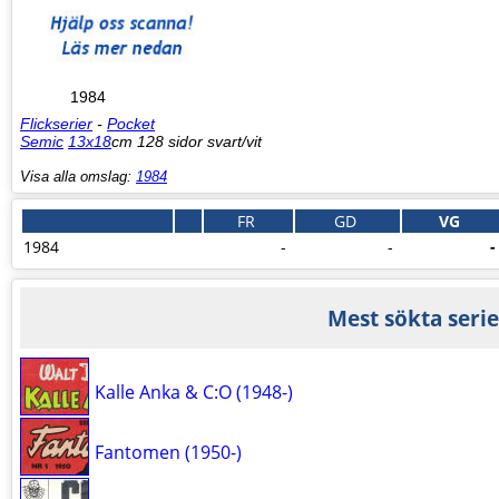
1984
Flickserier
-
Pocket
Semic
13x18
cm 128 sidor svart/vit
Visa alla omslag:
1984
FR
GD
VG
1984
-
-
-
Mest sökta serie
Kalle Anka & C:O (1948-)
Fantomen (1950-)