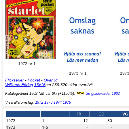
1972 nr 1
1973 nr 1
1973
Flickserier
-
Pocket
-
Ovanlig
Williams Förlag
13x16
cm 256-320 sidor svart/vit
Katalogvärdet 1982 NM var 8kr (+1150%).
Se guidevärdet 1982
Visa alla omslag:
1972
1973
1974
1975
FR
GD
VG
1972
1
12
30
1973
1-5
-
-