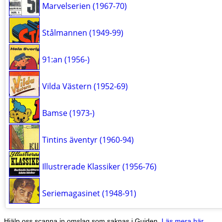
Marvelserien (1967-70)
Stålmannen (1949-99)
91:an (1956-)
Vilda Västern (1952-69)
Bamse (1973-)
Tintins äventyr (1960-94)
Illustrerade Klassiker (1956-76)
Seriemagasinet (1948-91)
Hjälp oss scanna in omslag som saknas i Guiden.
Läs mera här
.