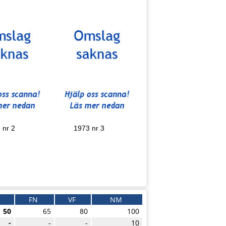
 nr 2
1973 nr 3
FN
VF
NM
50
65
80
100
-
-
-
10