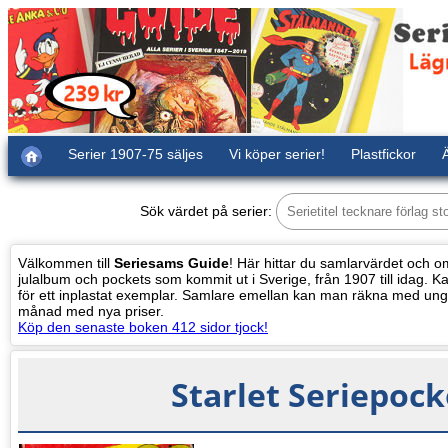
Serier 1907-75 säljes
Vi köper serier!
Plastfickor
Ä
Sök värdet på serier:
Välkommen till
Seriesams Guide
! Här hittar du samlarvärdet och oms
julalbum och pockets som kommit ut i Sverige, från 1907 till idag. Kat
för ett inplastat exemplar. Samlare emellan kan man räkna med ung
månad med nya priser.
Köp den senaste boken 412 sidor tjock!
Starlet Seriepock