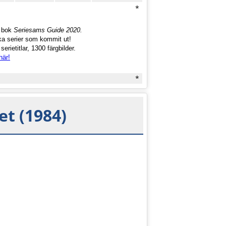
*
a bok
Seriesams Guide 2020.
ka serier som kommit ut!
erietitlar, 1300 färgbilder.
här!
*
et (1984)