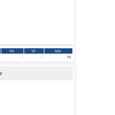
FN
VF
NM
-
-
10
r