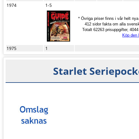
1974
1-5
* Övriga priser finns i vår helt ny
412 sidor fakta om alla svens
Totalt 62263 prisuppgifter, 4044 s
Köp den 
1975
1
Starlet Seriepock