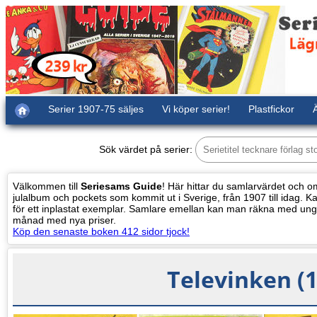
Serier 1907-75 säljes
Vi köper serier!
Plastfickor
Ä
Sök värdet på serier:
Välkommen till
Seriesams Guide
! Här hittar du samlarvärdet och oms
julalbum och pockets som kommit ut i Sverige, från 1907 till idag. Kat
för ett inplastat exemplar. Samlare emellan kan man räkna med ung
månad med nya priser.
Köp den senaste boken 412 sidor tjock!
Televinken (