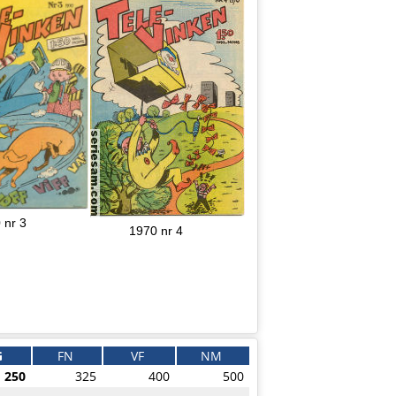
 nr 3
1970 nr 4
G
FN
VF
NM
250
325
400
500