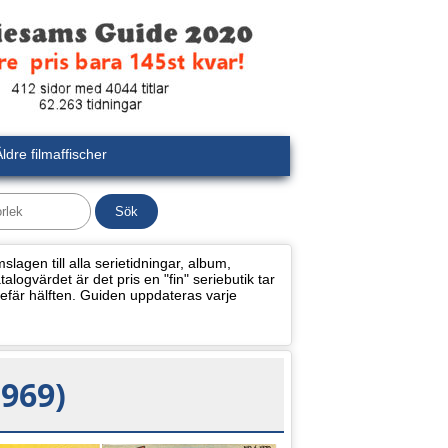
ldre filmaffischer
lagen till alla serietidningar, album,
alogvärdet är det pris en "fin" seriebutik tar
efär hälften. Guiden uppdateras varje
1969)