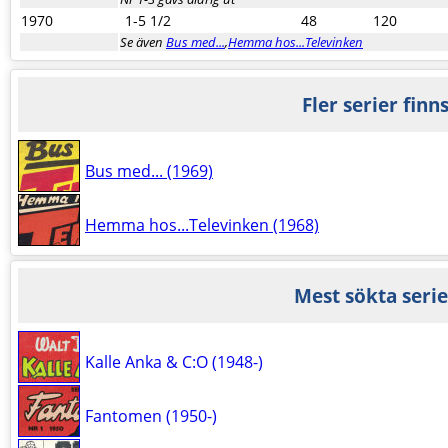
1970
1-5 1/2
48
120
Se även
Bus med...
,
Hemma hos...Televinken
Fler serier finn
Bus med... (1969)
Hemma hos...Televinken (1968)
Mest sökta serie
Kalle Anka & C:O (1948-)
Fantomen (1950-)