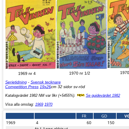
1970
1970 nr 1/2
1969 nr 4
Serietidning
-
Svensk tecknare
Competition Press
19x26
cm 32 sidor sv-röd
Katalogvärdet 1982 NM var 9kr (+5455%).
Se guidevärdet 1982
Visa alla omslag:
1969
1970
FR
GD
V
1969
4
60
150
Nr 1-3 gavs aldrig ut