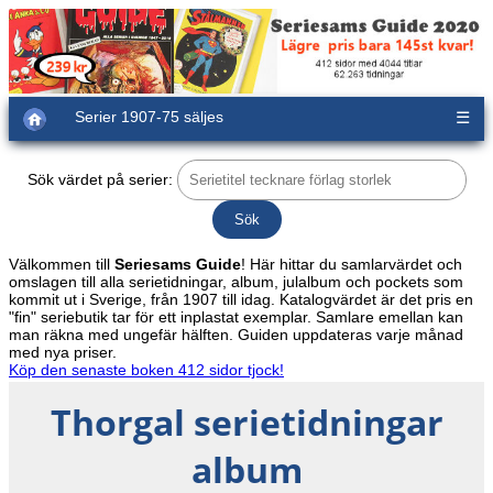
Serier 1907-75 säljes
☰
Sök värdet på serier:
Välkommen till
Seriesams Guide
! Här hittar du samlarvärdet och
omslagen till alla serietidningar, album, julalbum och pockets som
kommit ut i Sverige, från 1907 till idag. Katalogvärdet är det pris en
"fin" seriebutik tar för ett inplastat exemplar. Samlare emellan kan
man räkna med ungefär hälften. Guiden uppdateras varje månad
med nya priser.
Köp den senaste boken 412 sidor tjock!
Thorgal serietidningar
album