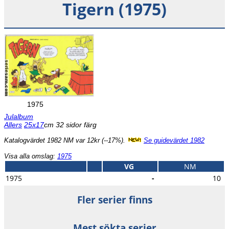
Tigern (1975)
1975
Julalbum
Allers
25x17
cm 32 sidor färg
Katalogvärdet 1982 NM var 12kr (--17%).
Se guidevärdet 1982
Visa alla omslag:
1975
VG
NM
1975
-
10
Fler serier finns
Mest sökta serier