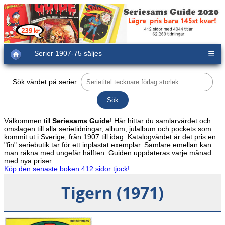
Serier 1907-75 säljes
☰
Sök värdet på serier:
Välkommen till
Seriesams Guide
! Här hittar du samlarvärdet och
omslagen till alla serietidningar, album, julalbum och pockets som
kommit ut i Sverige, från 1907 till idag. Katalogvärdet är det pris en
"fin" seriebutik tar för ett inplastat exemplar. Samlare emellan kan
man räkna med ungefär hälften. Guiden uppdateras varje månad
med nya priser.
Köp den senaste boken 412 sidor tjock!
Tigern (1971)