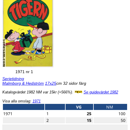
1971 nr 1
Serietidning
Malmborg & Hedström
17x25
cm 32 sidor färg
Katalogvärdet 1982 NM var 15kr (+566%).
Se guidevärdet 1982
Visa alla omslag:
1971
VG
NM
1971
1
25
100
2
15
50