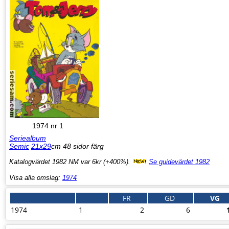
1974 nr 1
Seriealbum
Semic
21x29
cm 48 sidor färg
Katalogvärdet 1982 NM var 6kr (+400%).
Se guidevärdet 1982
Visa alla omslag:
1974
FR
GD
VG
1974
1
2
6