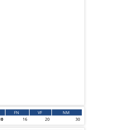
FN
VF
NM
10
16
20
30