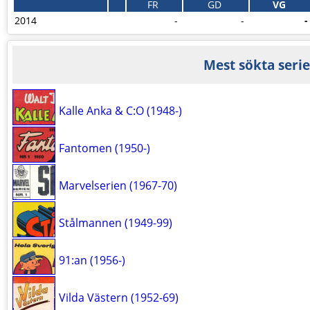
FR
GD
VG
2014
-
-
-
Mest sökta serie
Kalle Anka & C:O (1948-)
Fantomen (1950-)
Marvelserien (1967-70)
Stålmannen (1949-99)
91:an (1956-)
Vilda Västern (1952-69)