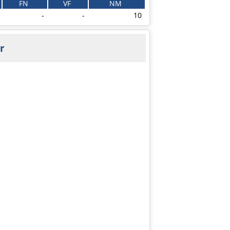
FN
VF
NM
-
-
10
r