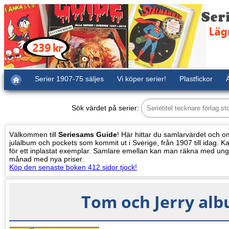
Serier 1907-75 säljes
Vi köper serier!
Plastfickor
Ä
Sök värdet på serier:
Välkommen till
Seriesams Guide
! Här hittar du samlarvärdet och oms
julalbum och pockets som kommit ut i Sverige, från 1907 till idag. Kat
för ett inplastat exemplar. Samlare emellan kan man räkna med ung
månad med nya priser.
Köp den senaste boken 412 sidor tjock!
Tom och Jerry alb