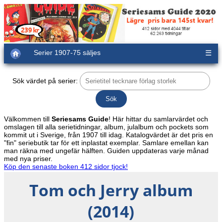
Serier 1907-75 säljes
☰
Sök värdet på serier:
Välkommen till
Seriesams Guide
! Här hittar du samlarvärdet och
omslagen till alla serietidningar, album, julalbum och pockets som
kommit ut i Sverige, från 1907 till idag. Katalogvärdet är det pris en
"fin" seriebutik tar för ett inplastat exemplar. Samlare emellan kan
man räkna med ungefär hälften. Guiden uppdateras varje månad
med nya priser.
Köp den senaste boken 412 sidor tjock!
Tom och Jerry album
(2014)