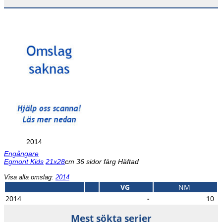
2014
Engångare
Egmont Kids
21x28
cm 36 sidor färg Häftad
Visa alla omslag:
2014
VG
NM
2014
-
10
Mest sökta serier