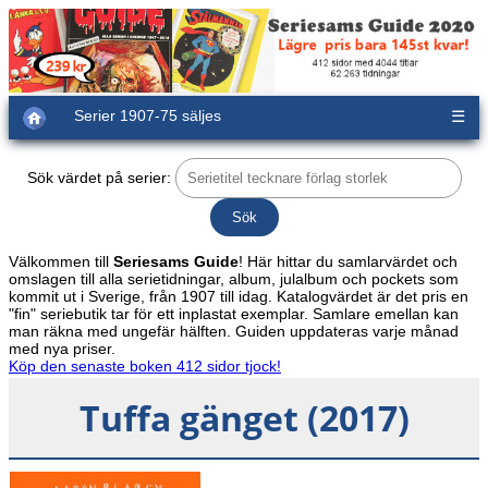
Serier 1907-75 säljes
☰
Sök värdet på serier:
Välkommen till
Seriesams Guide
! Här hittar du samlarvärdet och
omslagen till alla serietidningar, album, julalbum och pockets som
kommit ut i Sverige, från 1907 till idag. Katalogvärdet är det pris en
"fin" seriebutik tar för ett inplastat exemplar. Samlare emellan kan
man räkna med ungefär hälften. Guiden uppdateras varje månad
med nya priser.
Köp den senaste boken 412 sidor tjock!
Tuffa gänget (2017)