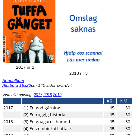
2017 nr 1
2018 nr 3
Seriealbum
Alfabeta
15x20
cm 140 sidor svart/vit
Visa alla omslag:
2017
2018
2019
VG
NM
2017
(1) En god gärning
15
30
(2) En ruggig historia
15
30
2018
(3) En gnagares hämnd
15
30
(4) En zombiekatt-attack
15
30