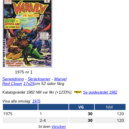
1975 nr 1
Serietidning
-
Skräckserier
-
Marvel
Red Clown
17x25
cm 52 sidor färg
Katalogvärdet 1982 NM var 9kr (+1233%).
Se guidevärdet 1982
Visa alla omslag:
1975
VG
NM
1975
1
30
120
2-4
30
120
Se även
Varulven