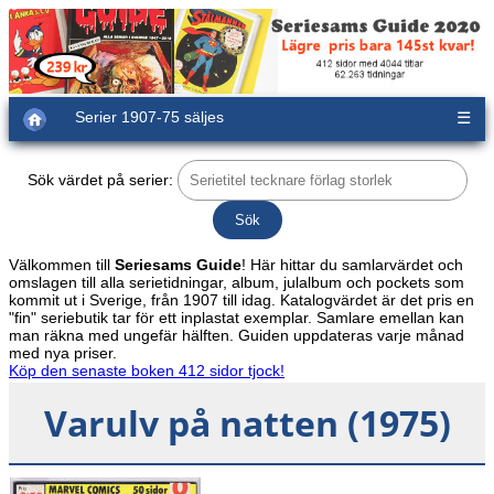
Serier 1907-75 säljes
☰
Sök värdet på serier:
Välkommen till
Seriesams Guide
! Här hittar du samlarvärdet och
omslagen till alla serietidningar, album, julalbum och pockets som
kommit ut i Sverige, från 1907 till idag. Katalogvärdet är det pris en
"fin" seriebutik tar för ett inplastat exemplar. Samlare emellan kan
man räkna med ungefär hälften. Guiden uppdateras varje månad
med nya priser.
Köp den senaste boken 412 sidor tjock!
Varulv på natten (1975)