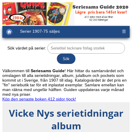
Serier 1907-75 säljes
☰
Sök värdet på serier:
Välkommen till
Seriesams Guide
! Här hittar du samlarvärdet och
omslagen till alla serietidningar, album, julalbum och pockets som
kommit ut i Sverige, från 1907 till idag. Katalogvärdet är det pris en
"fin" seriebutik tar för ett inplastat exemplar. Samlare emellan kan
man räkna med ungefär hälften. Guiden uppdateras varje månad
med nya priser.
Köp den senaste boken 412 sidor tjock!
Vicke Nys serietidningar
album