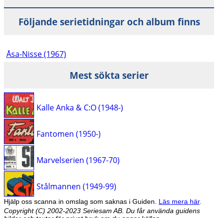
Följande serietidningar och album finns
Åsa-Nisse (1967)
Mest sökta serier
Kalle Anka & C:O (1948-)
Fantomen (1950-)
Marvelserien (1967-70)
Stålmannen (1949-99)
Hjälp oss scanna in omslag som saknas i Guiden.
Läs mera här
.
Copyright (C) 2002-2023 Seriesam AB. Du får använda guidens