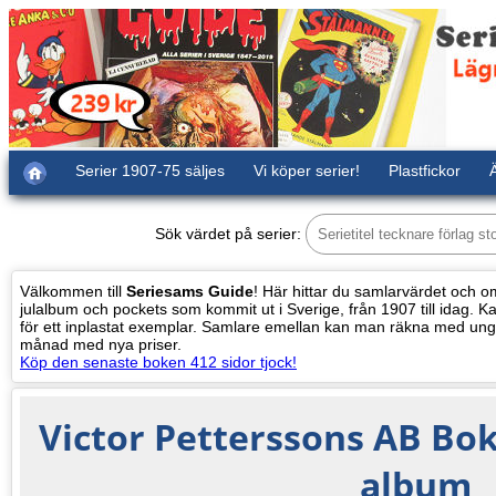
Serier 1907-75 säljes
Vi köper serier!
Plastfickor
Ä
Sök värdet på serier:
Välkommen till
Seriesams Guide
! Här hittar du samlarvärdet och oms
julalbum och pockets som kommit ut i Sverige, från 1907 till idag. Kat
för ett inplastat exemplar. Samlare emellan kan man räkna med ung
månad med nya priser.
Köp den senaste boken 412 sidor tjock!
Victor Petterssons AB Bok
album