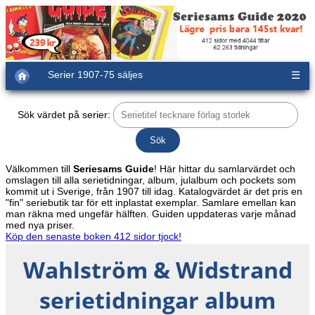
Serier 1907-75 säljes
☰
Sök värdet på serier:
Välkommen till
Seriesams Guide
! Här hittar du samlarvärdet och
omslagen till alla serietidningar, album, julalbum och pockets som
kommit ut i Sverige, från 1907 till idag. Katalogvärdet är det pris en
"fin" seriebutik tar för ett inplastat exemplar. Samlare emellan kan
man räkna med ungefär hälften. Guiden uppdateras varje månad
med nya priser.
Köp den senaste boken 412 sidor tjock!
Wahlström & Widstrand
serietidningar album